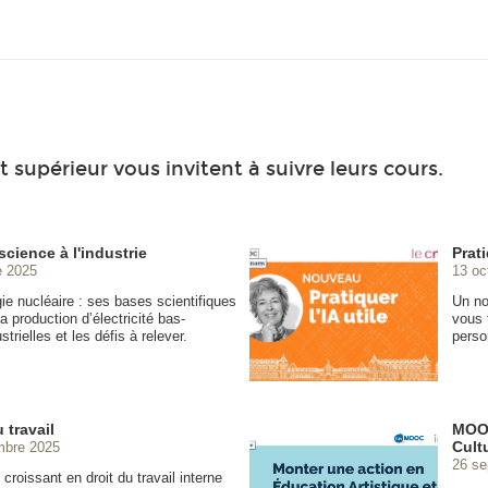
 supérieur vous invitent à suivre leurs cours.
science à l'industrie
Prati
e 2025
13 oc
gie nucléaire : ses bases scientifiques
Un no
a production d’électricité bas-
vous 
trielles et les défis à relever.
perso
 travail
MOOC
Cultu
mbre 2025
26 se
croissant en droit du travail interne