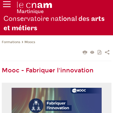
Conservatoire na
tional des
arts
et métiers
Formations
Moocs
Mooc - Fabriquer l'innovation