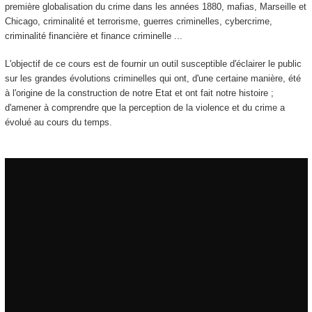
première globalisation du crime dans les années 1880, mafias, Marseille et
Chicago, criminalité et terrorisme, guerres criminelles, cybercrime,
criminalité financière et finance criminelle ...
L'objectif de ce cours est de fournir un outil susceptible d'éclairer le public
sur les grandes évolutions criminelles qui ont, d'une certaine manière, été
à l'origine de la construction de notre Etat et ont fait notre histoire ;
d'amener à comprendre que la perception de la violence et du crime a
évolué au cours du temps.