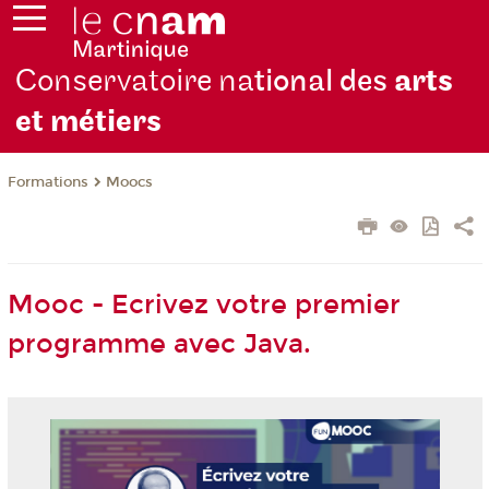
Conservatoire na
tional des
arts
et métiers
Formations
Moocs
Mooc - Ecrivez votre premier
programme avec Java.