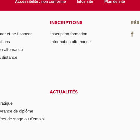
Accessibilité : non conforme
Infos site
Plan de site
INSCRIPTIONS
RÉS
er et se financer
Inscription formation
ations
Information alternance
n alternance
 distance
ACTUALITÉS
ratique
vrance de diplôme
fres de stage ou d'emploi