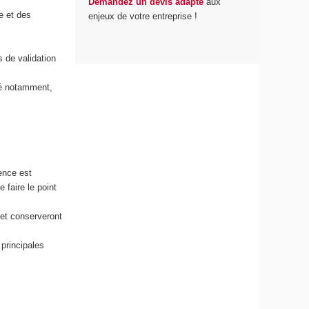
Demandez un devis adapté
aux
e et des
enjeux de votre entreprise !
 de validation
ité notamment,
ence est
faire le point
 et conserveront
principales