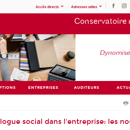
Accès directs
Adresses utiles
Conservatoire 
Dynamisez
PTIONS
ENTREPRISES
AUDITEURS
ACTU
ogue social dans l'entreprise: les no