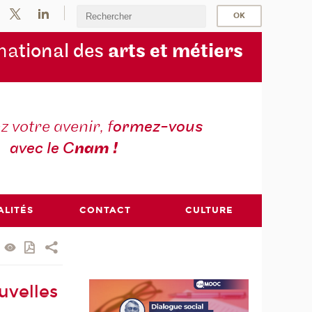
na
tional des
arts et métiers
 votre avenir, f
ormez-vous
avec le C
nam !
ALITÉS
CONTACT
CULTURE
uvelles