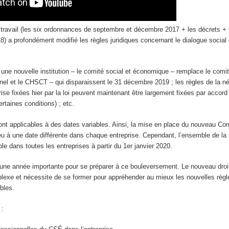
travail (les six ordonnances de septembre et décembre 2017 + les décrets + l
18) a profondément modifié les règles juridiques concernant le dialogue social
: une nouvelle institution – le comité social et économique – remplace le comit
nel et le CHSCT – qui disparaissent le 31 décembre 2019 ; les règles de la n
rise fixées hier par la loi peuvent maintenant être largement fixées par accord
ertaines conditions) ; etc.
nt applicables à des dates variables. Ainsi, la mise en place du nouveau Com
u à une date différente dans chaque entreprise. Cependant, l’ensemble de la 
ble dans toutes les entreprises à partir du 1er janvier 2020.
une année importante pour se préparer à ce bouleversement. Le nouveau droit
plexe et nécessite de se former pour appréhender au mieux les nouvelles règle
bles.
 :