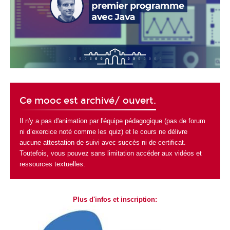
Ce mooc est archivé/ ouvert.
Il n'y a pas d'animation par l'équipe pédagogique (pas de forum
ni d’exercice noté comme les quiz) et le cours ne délivre
aucune attestation de suivi avec succès ni de certificat.
Toutefois, vous pouvez sans limitation accéder aux vidéos et
ressources textuelles.
Plus d'infos et inscription: