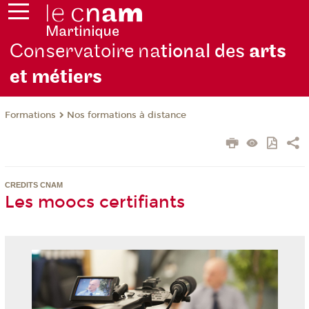
Conservatoire na
tional des
arts
et métiers
Formations
Nos formations à distance
CREDITS CNAM
Les moocs certifiants