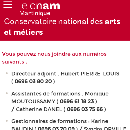
Conservatoire na
tional des
arts
et métiers
Vous pouvez nous joindre aux numéros
suivants :
Directeur adjoint : Hubert PIERRE-LOUIS
(
0696 03 80 20
)
Assistantes de formations : Monique
MOUTOUSSAMY (
0696 61 18 23
)
/
Catherine DANEL (
0696 03 75 66
)
Gestionnaires de formations : Karine
BAUDIN (
0696 03 70 09
)
/
Syndra ORVILLE