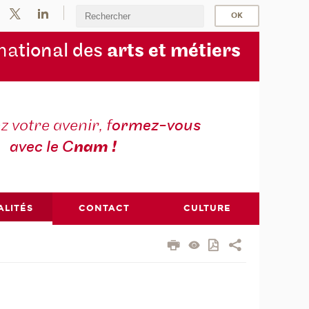
na
tional des
arts et métiers
 votre avenir, f
ormez-vous
avec le C
nam !
ALITÉS
CONTACT
CULTURE