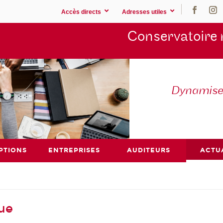
Accès directs
Adresses utiles
Conservatoire 
Dynamisez
PTIONS
ENTREPRISES
AUDITEURS
ACTU
ue