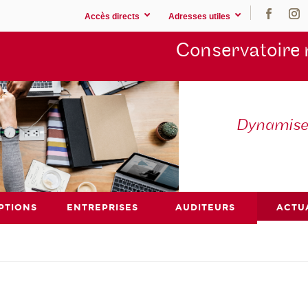
Accès directs
Adresses utiles
Conservatoire 
Dynamisez
PTIONS
ENTREPRISES
AUDITEURS
ACTU