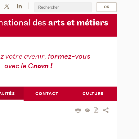
na
tional des
arts et métiers
 votre avenir, f
ormez-vous
avec le C
nam !
ALITÉS
CONTACT
CULTURE